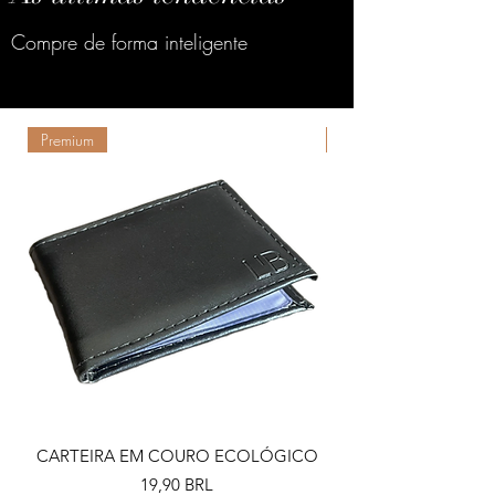
Compre de forma inteligente
Premium
Premium
CARTEIRA EM COURO ECOLÓGICO
Precio
19,90 BRL