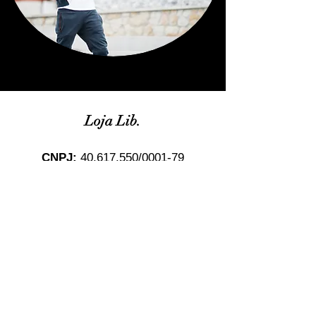
Loja Lib.
CNPJ:
40.617.550
/0001-79
ENDEREÇO:
Rua Alfenas, 50
TELEFONE:
(31) 975284575
E-MAIL:
lojalib.bh@gmail.com
Política de Entrega, Troca, Devolução e
Reembolso
Política de Entrega
Seu pedido será despachado em até 24 horas após a
confirmação de pagamento.
Você receberá por e-mail as informações de sua nota