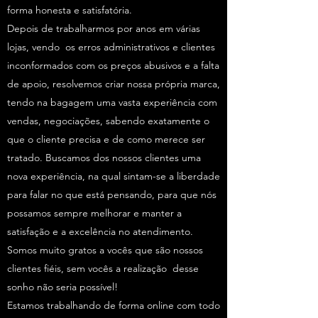
forma honesta e satisfatória.
Depois de trabalharmos por anos em várias
lojas, vendo os erros administrativos e clientes
inconformados com os preços abusivos e a falta
de apoio, resolvemos criar nossa própria marca,
tendo na bagagem uma vasta experiência com
vendas, negociações, sabendo exatamente o
que o cliente precisa e de como merece ser
tratado. Buscamos dos nossos clientes uma
nova experiência, na qual sintam-se a liberdade
para falar no que está pensando, para que nós
possamos sempre melhorar e manter a
satisfação e a excelência no atendimento.
Somos muito gratos a vocês que são nossos
clientes fiéis, sem vocês a realização desse
sonho não seria possível!
Estamos trabalhando de forma online com todo