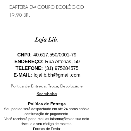
CARTEIRA EM COURO ECOLÓGICO
Precio
19,90 BRL
Loja Lib.
CNPJ:
40.617.550
/0001-79
ENDEREÇO:
Rua Alfenas, 50
TELEFONE:
(31) 975284575
E-MAIL:
lojalib.bh@gmail.com
Política de Entrega, Troca, Devolução e
Reembolso
Política de Entrega
Seu pedido será despachado em até 24 horas após a
confirmação de pagamento.
Você receberá por e-mail as informações de sua nota
fiscal e o seu código de rastreio.
Formas de Envio: