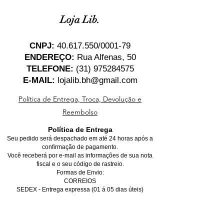
Loja Lib.
CNPJ:
40.617.550
/0001-79
ENDEREÇO:
Rua Alfenas, 50
TELEFONE:
(31) 975284575
E-MAIL:
lojalib.bh@gmail.com
Política de Entrega, Troca, Devolução e
Reembolso
Política de Entrega
Seu pedido será despachado em até 24 horas após a
confirmação de pagamento.
Você receberá por e-mail as informações de sua nota
fiscal e o seu código de rastreio.
Formas de Envio:
CORREIOS
SEDEX - Entrega expressa (01 á 05 dias úteis)
PAC - Entrega econômica (05 á 10 dias úteis)
*Para entregas dentro de Belo Horizonte, favor marcar
a opção de retirada no local, não se preocupe, você
receberá o seu produto na sua casa gratuitamente,