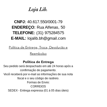
Loja Lib.
CNPJ:
40.617.550
/0001-79
ENDEREÇO:
Rua Alfenas, 50
TELEFONE:
(31) 975284575
E-MAIL:
lojalib.bh@gmail.com
Política de Entrega, Troca, Devolução e
Reembolso
Política de Entrega
Seu pedido será despachado em até 24 horas após a
confirmação de pagamento.
Você receberá por e-mail as informações de sua nota
fiscal e o seu código de rastreio.
Formas de Envio:
CORREIOS
SEDEX - Entrega expressa (01 á 05 dias úteis)
PAC - Entrega econômica (05 á 10 dias úteis)
*Para entregas dentro de Belo Horizonte, favor marcar
a opção de retirada no local, não se preocupe, você
receberá o seu produto na sua casa gratuitamente,