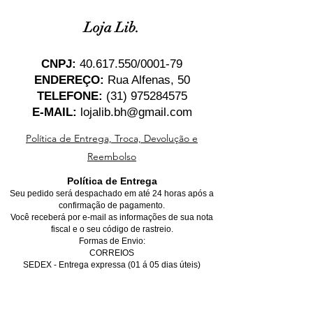
Loja Lib.
CNPJ:
40.617.550
/0001-79
ENDEREÇO:
Rua Alfenas, 50
TELEFONE:
(31) 975284575
E-MAIL:
lojalib.bh@gmail.com
Política de Entrega, Troca, Devolução e
Reembolso
Política de Entrega
Seu pedido será despachado em até 24 horas após a
confirmação de pagamento.
Você receberá por e-mail as informações de sua nota
fiscal e o seu código de rastreio.
Formas de Envio:
CORREIOS
SEDEX - Entrega expressa (01 á 05 dias úteis)
PAC - Entrega econômica (05 á 10 dias úteis)
*Para entregas dentro de Belo Horizonte, favor marcar
a opção de retirada no local, não se preocupe, você
receberá o seu produto na sua casa gratuitamente,