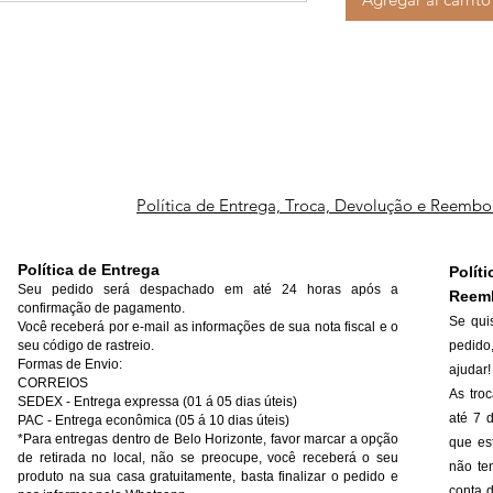
Política de Entrega, Troca, Devolução e Reembo
Política de Entrega
Polí
Seu pedido será despachado em até 24 horas após a
Reem
confirmação de pagamento.
Se qui
Você receberá por e-mail as informações de sua nota fiscal e o
seu código de rastreio.
pedido
Formas de Envio:
ajudar!
CORREIOS
As tro
SEDEX - Entrega expressa (01 á 05 dias úteis)
até 7 
PAC - Entrega econômica (05 á 10 dias úteis)
*Para entregas dentro de Belo Horizonte, favor marcar a opção
que es
de retirada no local, não se preocupe, você receberá o seu
não ten
produto na sua casa gratuitamente, basta finalizar o pedido e
conta d