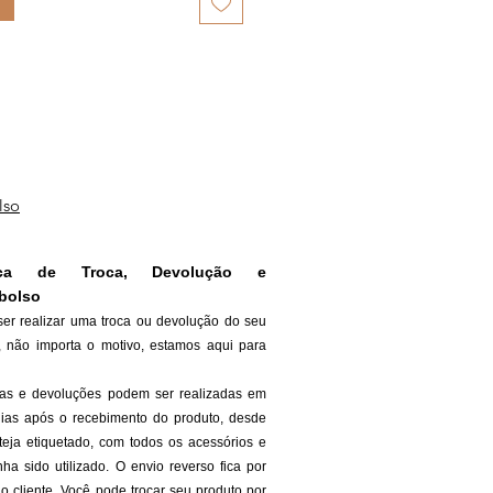
lso
tica de Troca, Devolução e
bolso
ser realizar uma troca ou devolução do seu
, não importa o motivo, estamos aqui para
cas e devoluções podem ser realizadas em
dias após o recebimento do produto, desde
teja etiquetado, com todos os acessórios e
ha sido utilizado. O envio reverso fica por
o cliente. Você pode trocar seu produto por